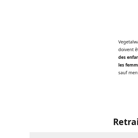
Vegetalwa
doivent ê
des enfan
les femme
sauf ment
Retra