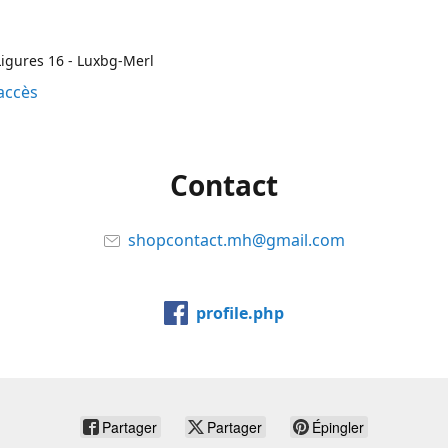
igures 16 - Luxbg-Merl
accès
Contact
shopcontact.mh@gmail.com
profile.php
Partager
Partager
Épingler