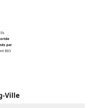
 Ils
portée
isés par
ont BIO
-Ville