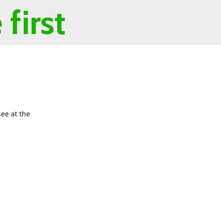
first
ee at the