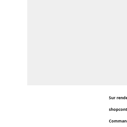
Sur rend
shopcon
Commande