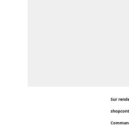
Sur rend
shopcon
Commande