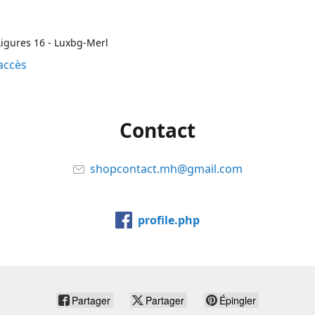
igures 16 - Luxbg-Merl
accès
Contact
shopcontact.mh@gmail.com
profile.php
Partager
Partager
Épingler