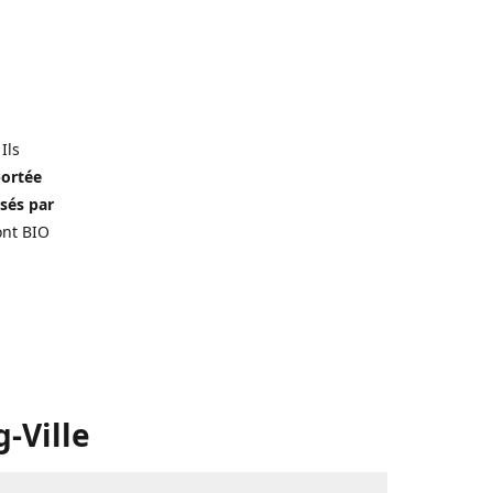
 Ils
portée
isés par
ont BIO
-Ville