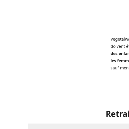
Vegetalwa
doivent ê
des enfan
les femme
sauf ment
Retra