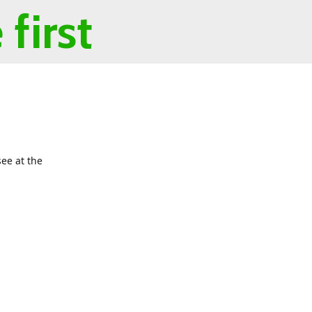
first
ee at the