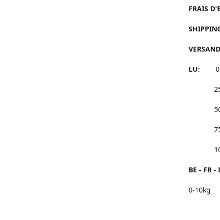
FRAIS D'
SHIPPING
VERSANDK
LU:
0 à 
25 à 4
50 à 7
75 à 9
100 et
BE - FR - 
0-10kg 
25 à 