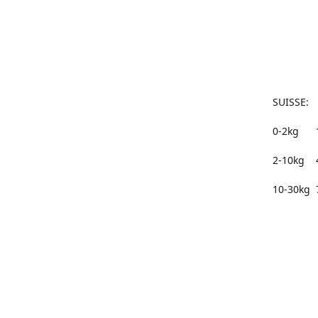
50 à 
75 à 
100€
SUISSE:
0-2kg 
2-10kg 
10-30kg 