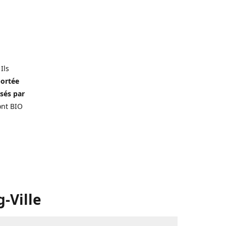
 Ils
portée
isés par
ont BIO
-Ville