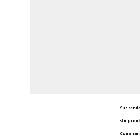
Sur rend
shopcon
Commande