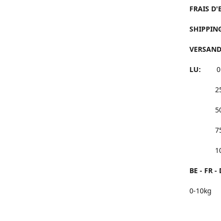
FRAIS D'
SHIPPING
VERSANDK
LU:
0 à 
25 à 4
50 à 7
75 à 9
100 et
BE - FR - 
0-10kg 
25 à 