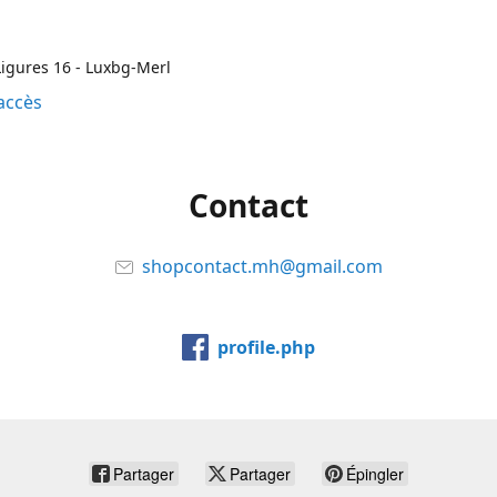
igures 16 - Luxbg-Merl
accès
Contact
shopcontact.mh@gmail.com
profile.php
Partager
Partager
Épingler