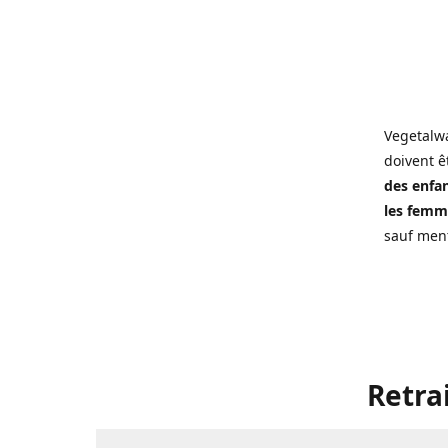
Vegetalwa
doivent ê
des enfan
les femme
sauf ment
Retra