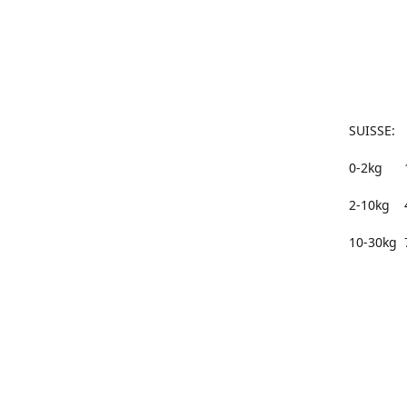
50 à 
75 à 
100€
SUISSE:
0-2kg 
2-10kg 
10-30kg 