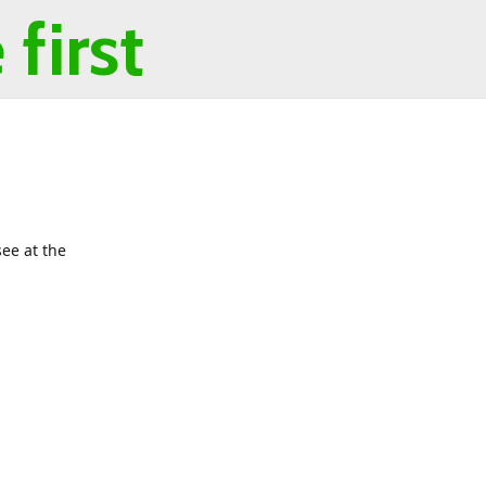
first
ee at the