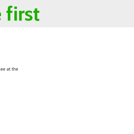
first
ee at the