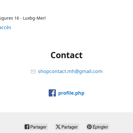
igures 16 - Luxbg-Merl
accès
Contact
shopcontact.mh@gmail.com
profile.php
Partager
Partager
Épingler