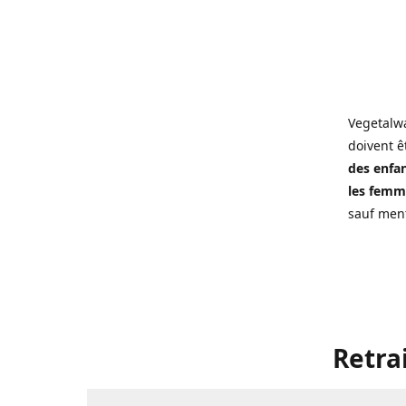
Vegetalwa
doivent ê
des enfan
les femme
sauf ment
Retra