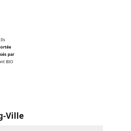
 Ils
portée
isés par
ont BIO
-Ville