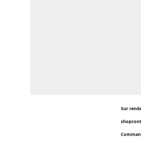
Sur rend
shopcon
Commande