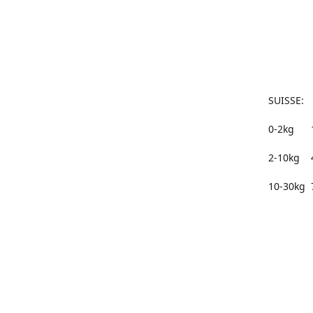
50 à 
75 à 
100€
SUISSE:
0-2kg 
2-10kg 
10-30kg 