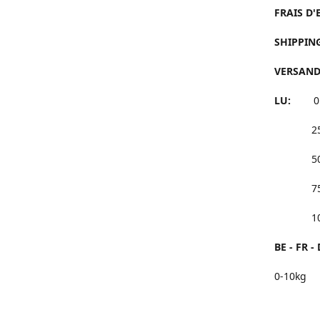
FRAIS D'
SHIPPING
VERSANDK
LU:
0 à 
25 à 4
50 à 7
75 à 9
100 et
BE - FR - 
0-10kg 
25 à 