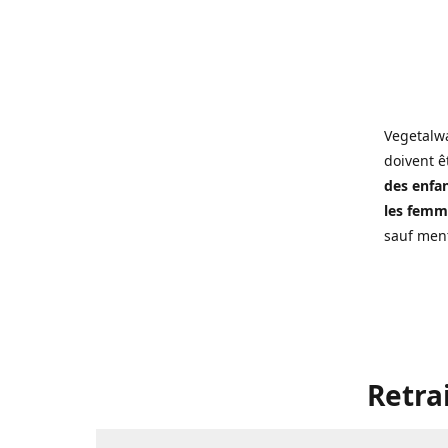
Vegetalwa
doivent ê
des enfan
les femme
sauf ment
Retra