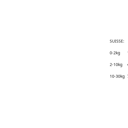
50 à 
75 à 
100€
SUISSE:
0-2kg 
2-10kg 
10-30kg 