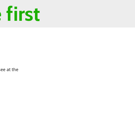
first
ee at the