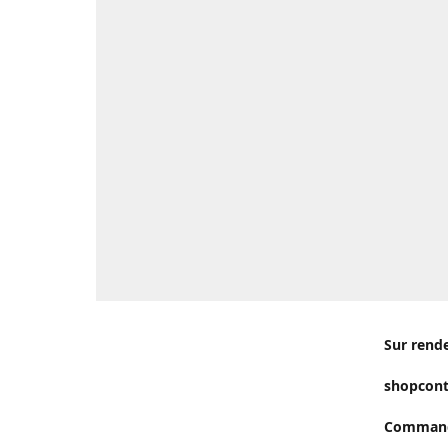
Sur rend
shopcon
Commande