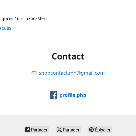
igures 16 - Luxbg-Merl
accès
Contact
shopcontact.mh@gmail.com
profile.php
Partager
Partager
Épingler