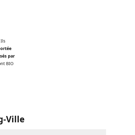
 Ils
portée
isés par
ont BIO
-Ville