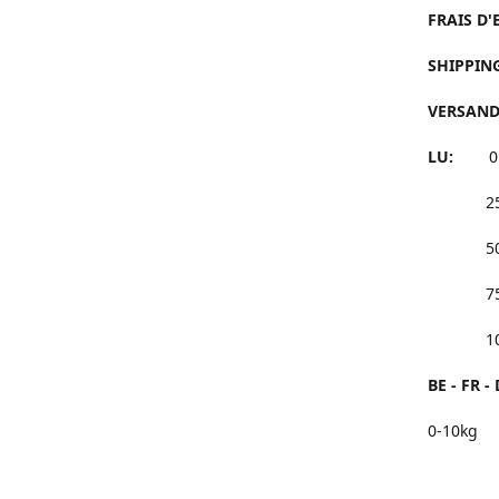
FRAIS D'
SHIPPING
VERSANDK
LU:
0 à 
25 à 4
50 à 7
75 à 9
100 et
BE - FR - 
0-10kg 
25 à 